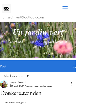
unjardinvert@outlook.com
Un jardin vert
Zoektocht naar ecologisch leven in
Frankrijk
Post
Alle berichten
unjardinvert
Alle berichten
30 okt 2020
3 minuten om te lezen
Donkere avonden
Ecologisch leven
Groene vingers