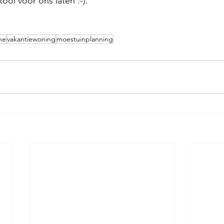
ol voor ons laten :-). 
ne
vakantiewoning
moestuinplanning