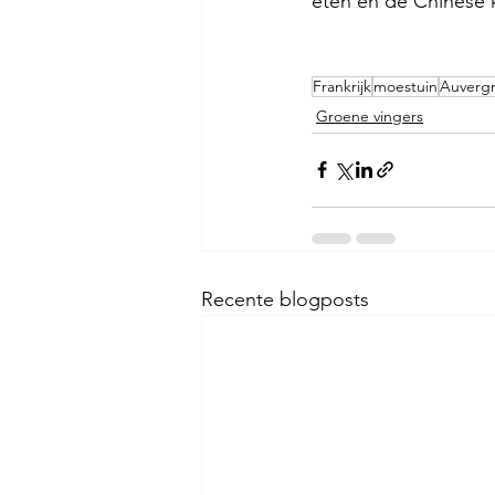
eten en de Chinese ko
Frankrijk
moestuin
Auverg
Groene vingers
Recente blogposts