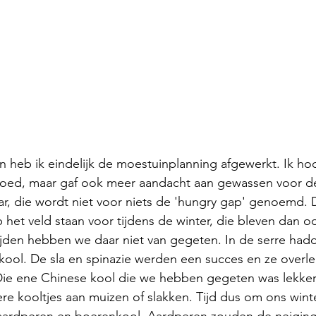
heb ik eindelijk de moestuinplanning afgewerkt. Ik hoo
loed, maar gaf ook meer aandacht aan gewassen voor de
ar, die wordt niet voor niets de 'hungry gap' genoemd. D
p het veld staan voor tijdens de winter, die bleven dan o
tijden hebben we daar niet van gegeten. In de serre hadd
kool. De sla en spinazie werden een succes en ze overl
ie ene Chinese kool die we hebben gegeten was lekker,
ere kooltjes aan muizen of slakken. Tijd dus om ons win
aardperen en boerenkool. Aardperen zouden de neiging