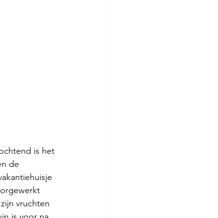
chtend is het 
en de 
vakantiehuisje 
oorgewerkt 
zijn vruchten 
in is voor na 