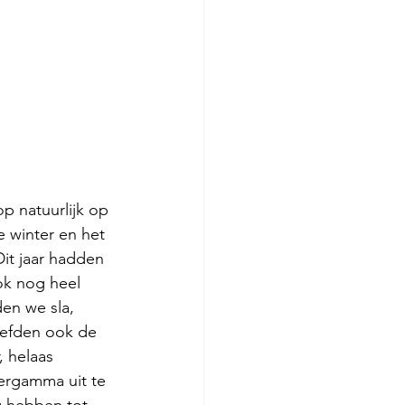
p natuurlijk op 
 winter en het 
it jaar hadden 
ok nog heel 
en we sla, 
eefden ook de 
 helaas 
tergamma uit te 
 hebben tot 