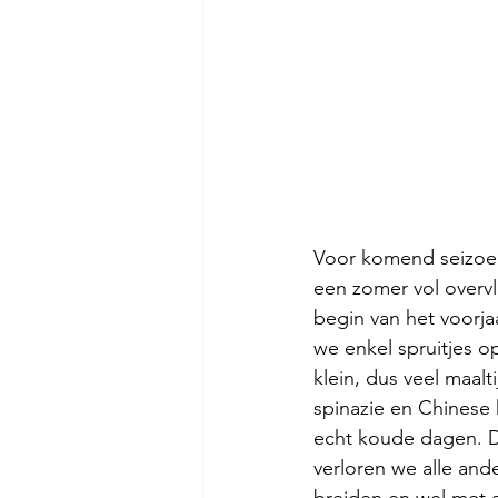
Voor komend seizoen 
een zomer vol overv
begin van het voorja
we enkel spruitjes o
klein, dus veel maal
spinazie en Chinese 
echt koude dagen. D
verloren we alle and
breiden en wel met 