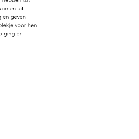
komen uit 
g en geven 
plekje voor hen 
o ging er 