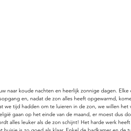
w naar koude nachten en heerlijk zonnige dagen. Elke o
sopgang en, nadat de zon alles heeft opgewarmd, kom
at we tijd hadden om te luieren in de zon, we willen het 
België gaan op het einde van de maand, er moest dus d
dt alles leuker als de zon schijnt! Het harde werk heeft 
 huisje is zo goed als klaar. Enkel de badkamer en de tu