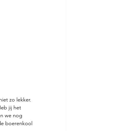
iet zo lekker. 
b jij het 
en we nog 
de boerenkool 