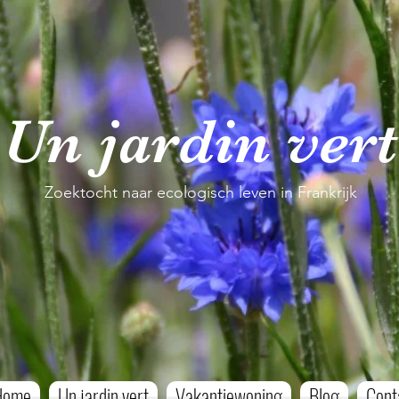
Un jardin vert
Zoektocht naar ecologisch leven in Frankrijk
Home
Un jardin vert
Vakantiewoning
Blog
Cont