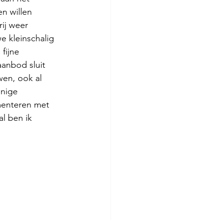
 willen 
ij weer 
e kleinschalig 
fijne 
anbod sluit 
en, ook al 
nige 
imenteren met 
l ben ik 