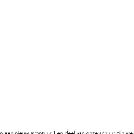
in een nieuw avontuur. Een deel van onze schuur zijn we