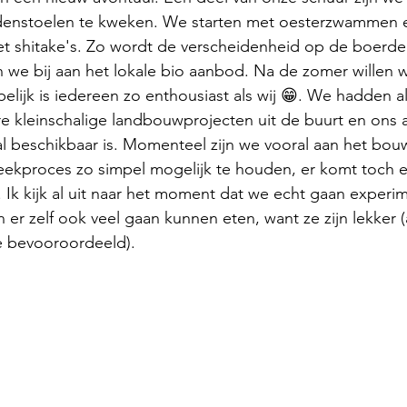
stoelen te kweken. We starten met oesterzwammen en
t shitake's. Zo wordt de verscheidenheid op de boerder
 we bij aan het lokale bio
 aanbod.
 Na de
zomer willen w
elijk is iedereen zo enthousiast als wij 😁. We hadden al 
 kleinschalige landbouwprojecten uit de buurt en ons a
l beschikbaar is. Momenteel zijn we vooral aan het bouw
ekproces zo simpel mogelijk te houden, er komt toch e
en. Ik kijk al uit naar het moment dat we echt gaan exper
er zelf ook veel gaan kunnen eten, want ze zijn lekker (a
e bevooroordeeld).  