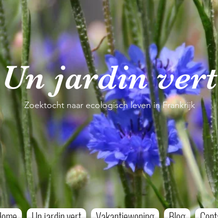
Un jardin vert
Zoektocht naar ecologisch leven in Frankrijk
Home
Un jardin vert
Vakantiewoning
Blog
Cont