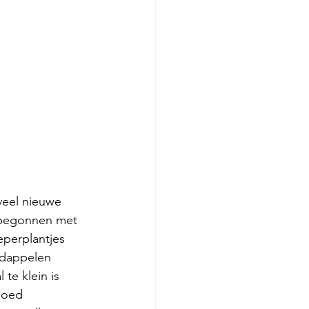
veel nieuwe 
n begonnen met 
eperplantjes 
rdappelen 
te klein is 
goed 