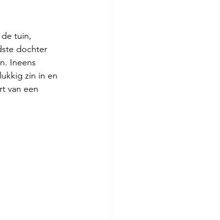
de tuin, 
dste dochter 
n. Ineens 
kkig zin in en 
rt van een 