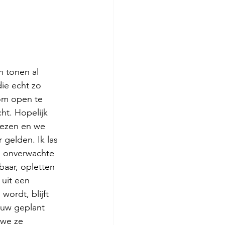
n tonen al 
ie echt zo 
 om open te 
ht. Hopelijk 
iezen en we 
 gelden. Ik las 
de onverwachte 
baar, opletten 
uit een 
ordt, blijft 
euw geplant 
 we ze 