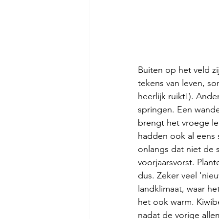
Buiten op het veld z
tekens van leven, so
heerlijk 
ruikt!). And
springen. Een wandel
brengt het vroege le
hadden ook al eens sn
onlangs dat niet de s
voorjaarsvorst. Plant
dus. Zeker veel 'nie
landklimaat, waar het
het ook warm. Kiwib
nadat de vorige all