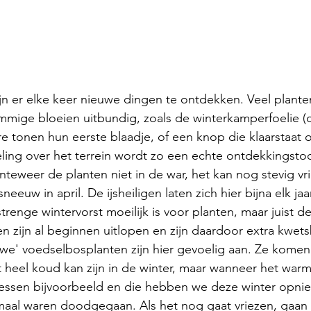
ijn er elke keer nieuwe dingen te ontdekken. Veel plante
mmige bloeien uitbundig, zoals de winterkamperfoelie (d
ere tonen hun eerste blaadje, of een knop die klaarstaat
ing over het terrein wordt zo een echte ontdekkingstoc
nteweer de planten niet in de war, het kan nog stevig vr
eeuw in april. De ijsheiligen laten zich hier bijna elk jaar
trenge wintervorst moeilijk is voor planten, maar juist 
en zijn al beginnen uitlopen en zijn daardoor extra kwets
uwe' voedselbosplanten zijn hier gevoelig aan. Ze komen 
 heel koud kan zijn in de winter, maar wanneer het warm w
essen bijvoorbeeld en die hebben we deze winter opni
emaal waren doodgegaan. Als het nog gaat vriezen, gaan