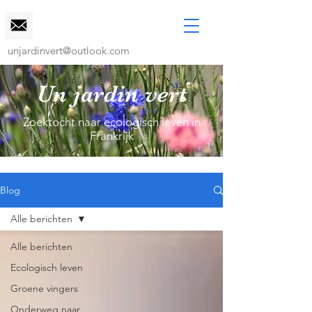
unjardinvert@outlook.com
Un jardin vert
Zoektocht naar ecologisch leven in
Frankrijk
Blog
Alle berichten
Alle berichten
Ecologisch leven
Groene vingers
Onderweg naar