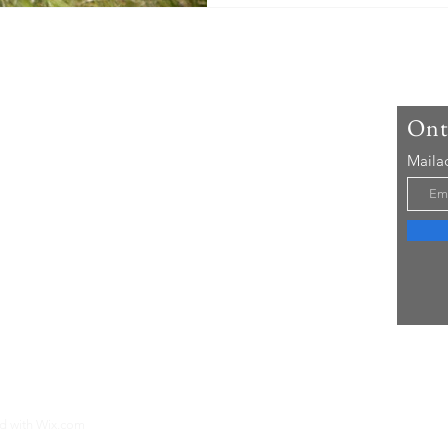
 un jardin vert?
Ont
n vert is een beginnend eco-project in het midden
Maila
krijk. Een droomplekje wordt werkelijkheid.
er
ed with
Wix.com