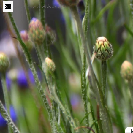
unjardinvert@outlook.com
H