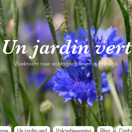
Un jardin vert
Zoektocht naar ecologisch leven in Frankrijk
ome
Un jardin vert
Vakantiewoning
Blog
Conta