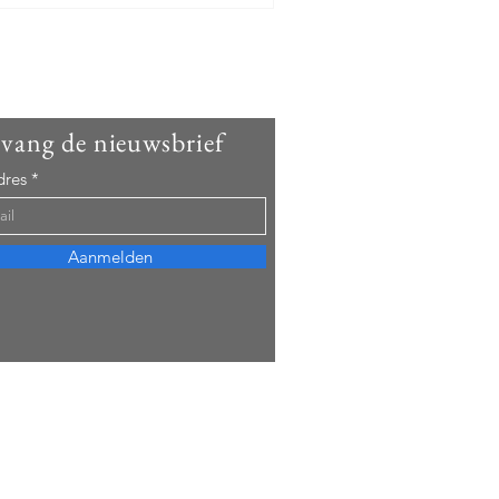
vang de nieuwsbrief
dres
Aanmelden