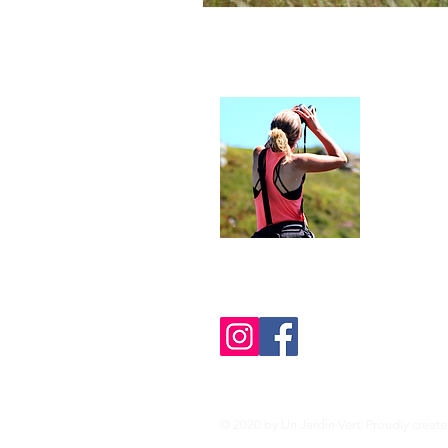
Wie is
Un jardi
van Fran
Lees me
© 2020 by Un Jardin Vert. Proudly creat