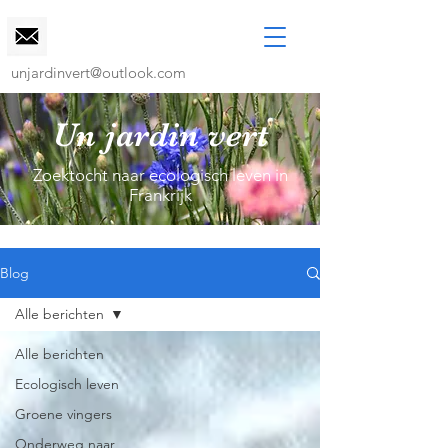
unjardinvert@outlook.com
Un jardin vert
Zoektocht naar ecologisch leven in
Frankrijk
Blog
Alle berichten
Alle berichten
Ecologisch leven
Groene vingers
Onderweg naar